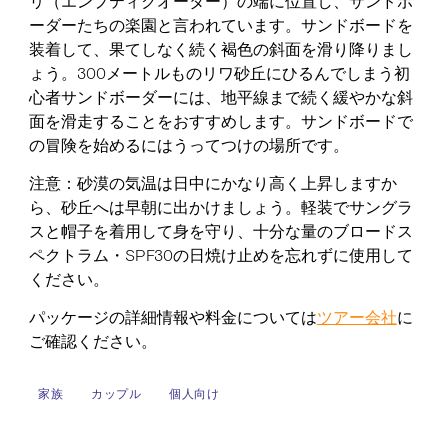
リ（エンプティクオーター）の端に位置し、サンドボ
ーダーたちの楽園と言われています。サンドボードを
装着して、果てしなく続く褐色の斜面を滑り降りまし
ょう。300メートルものリワ砂丘にひるんでしまう初
心者サンドボーダーには、地平線まで続く緩やかな斜
面を滑走することをおすすめします。サンドボードで
の冒険を始めるにはうってつけの場所です。
注意：砂漠の気温は日中にかなり高く上昇しますか
ら、砂丘へは早朝に出かけましょう。軽装でサングラ
スと帽子を着用して身を守り、十分な量のブロードス
ペクトラム・SPF30の日焼け止めを忘れずに使用して
ください。
パッケージの詳細情報や料金については
ツアー会社
に
ご確認ください。
家族
カップル
個人向け