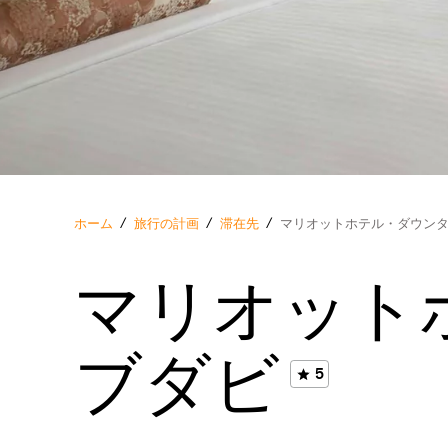
ホーム
/
旅行の計画
/
滞在先
/
マリオットホテル・ダウン
マリオット
ブダビ
5