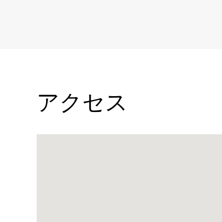
アクセス
Name:
マ
リ
オ
ッ
ト