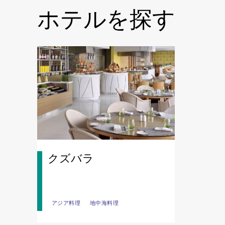
ホテルを探す
クズバラ
アジア料理
アジア料理
地中海料理
地中海料理