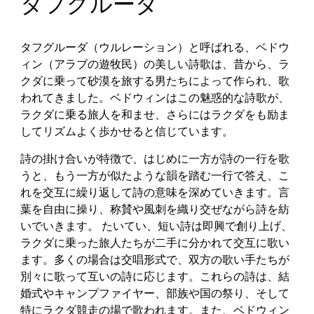
タフグルーダ
タフグルーダ（ウルレーション）と呼ばれる、ベドウ
ィン（アラブの遊牧民）の美しい詩歌は、昔から、ラ
クダに乗って砂漠を旅する男たちによって作られ、歌
われてきました。ベドウィンはこの魅惑的な詩歌が、
ラクダに乗る旅人を和ませ、さらにはラクダをも励ま
してリズムよく歩かせると信じています。
詩の掛け合いが特徴で、はじめに一方が詩の一行を歌
うと、もう一方が似たような韻を踏む一行で答え、こ
れを交互に繰り返して詩の意味を深めていきます。言
葉を自由に操り、称賛や風刺を織り交ぜながら詩を紡
いでいきます。 たいてい、短い詩は即興で創り上げ、
ラクダに乗った旅人たちが二手に分かれて交互に歌い
ます。多くの場合は交唱形式で、双方の歌い手たちが
別々に歌って互いの詩に応じます。これらの詩は、結
婚式やキャンプファイヤー、部族や国の祭り、そして
特にラクダ競走の場で歌われます。また、ベドウィン