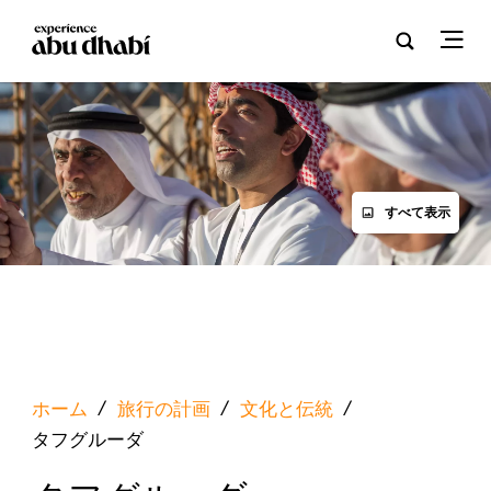
すべて表示
ホーム
/
旅行の計画
/
文化と伝統
/
タフグルーダ