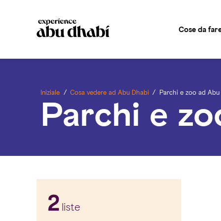
SPIAGGE AD ABU DHABI
RISTORANTI AD ABU DHA
Cose da far
Iniziale
/
Cosa vedere ad Abu Dhabi
/
Parchi e zoo ad Abu
Parchi e z
2
liste