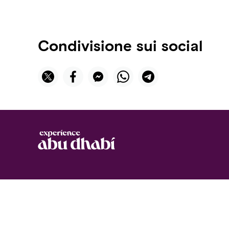
Scaricate la nostra app
Condivisione sui social