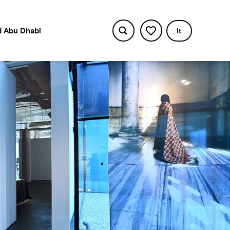
 Abu Dhabi
It