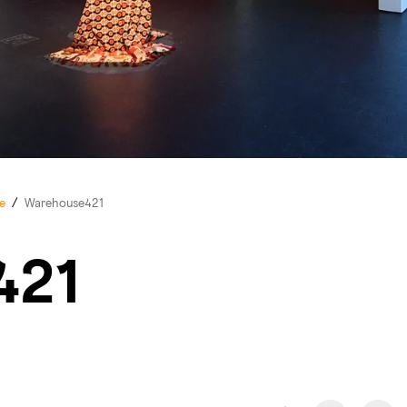
e
/
Warehouse421
421