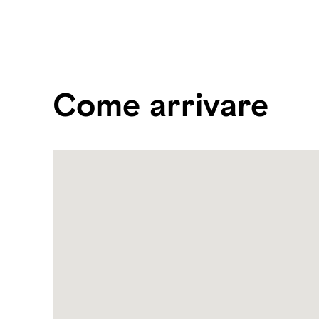
Come arrivare
Name:
Warehouse421
Address:
Mina
Zayed,
Abu
Dhabi