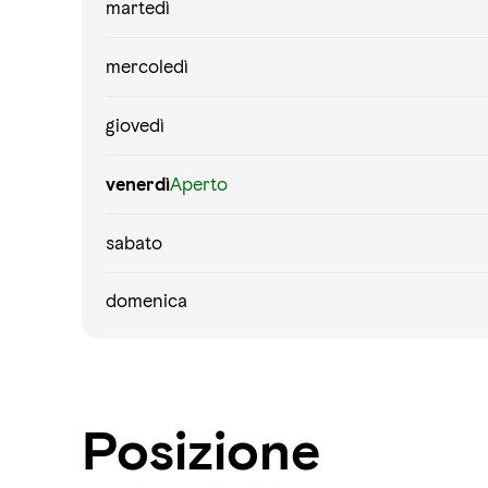
martedì
mercoledì
giovedì
venerdì
Aperto
sabato
domenica
Posizione