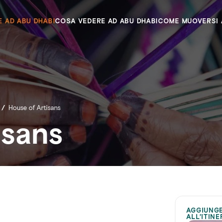
E AD ABU DHABI
COSA VEDERE AD ABU DHABI
COME MUOVERSI 
/
House of Artisans
isans
AGGIUNG
ALL’ITIN