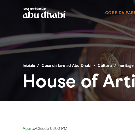
COSE DA FAR
Iniziale
/
Cose da fare ad Abu Dhabi
/
Cultura
/
heritage
House of Art
Aperto
Chiude 08:00 PM