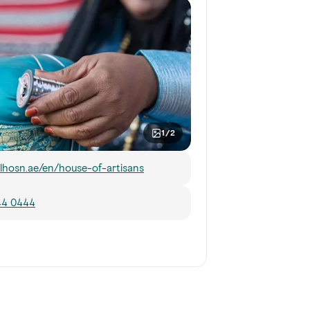
1/2
lhosn.ae/en/house-of-artisans
44 0444