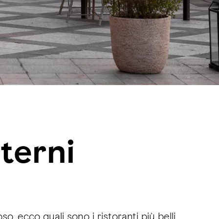
nterni
, ecco quali sono i ristoranti più belli