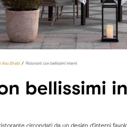
di Abu Dhabi
/
Ristoranti con bellissimi interni
on bellissimi i
torante circondati da un design d’interni favoloso