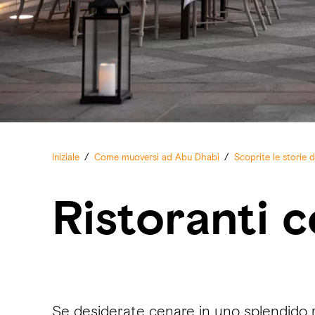
Iniziale
/
Come muoversi ad Abu Dhabi
/
Scoprite le storie 
Ristoranti c
Se desiderate cenare in uno splendido ris