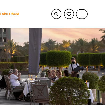
 Abu Dhabi
It