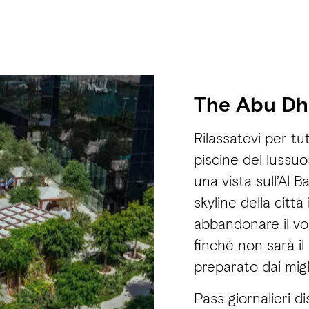
The Abu Dh
Rilassatevi per tu
piscine del lussu
una vista sull’Al 
skyline della citt
abbandonare il vo
finché non sarà i
preparato dai migli
Pass giornalieri di