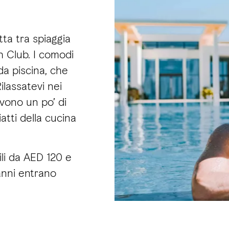
ta tra spiaggia
h Club. I comodi
ida piscina, che
ilassatevi nei
rvono un po’ di
iatti della cucina
ili da AED 120 e
 anni entrano