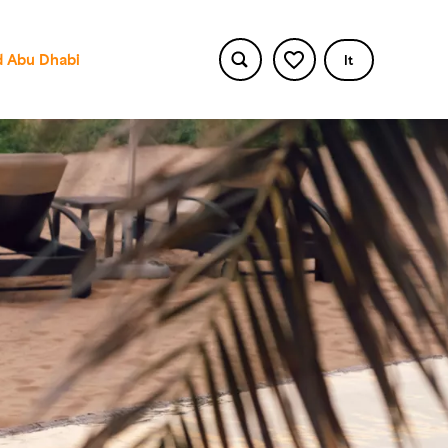
 Abu Dhabi
It