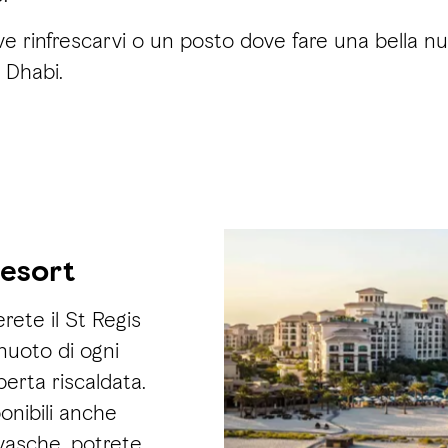
e rinfrescarvi o un posto dove fare una bella nuo
u Dhabi.
Resort
rete il St Regis
 nuoto di ogni
erta riscaldata.
ponibili anche
 vasche, potrete