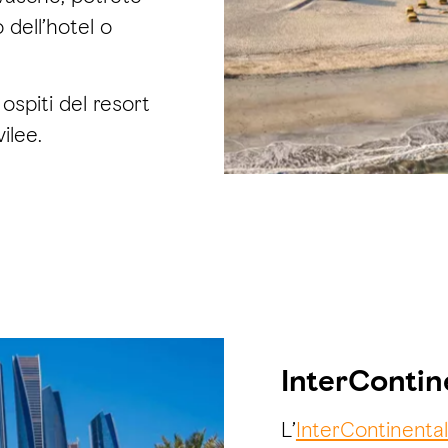
o dell’hotel o
 ospiti del resort
ilee.
InterContin
L’
InterContinenta