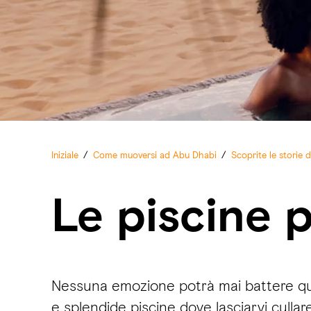
Iniziale
/
Come muoversi ad Abu Dhabi
/
Scoprite le storie 
Le piscine 
Nessuna emozione potrà mai battere que
e splendide piscine dove lasciarvi cullare