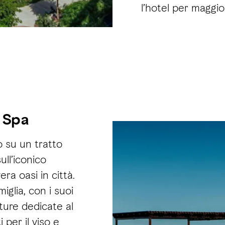
l’hotel per maggio
 Spa
to su un tratto
ull’iconico
ra oasi in città.
iglia, con i suoi
utture dedicate al
per il viso e