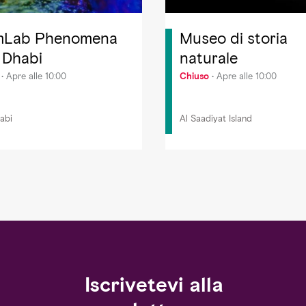
mLab Phenomena
Museo di storia
 Dhabi
naturale
Apre alle 10:00
Chiuso
Apre alle 10:00
abi
Al Saadiyat Island
Iscrivetevi alla