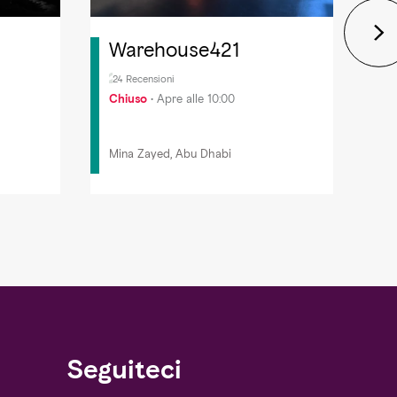
Warehouse421
D
S
24 Recensioni
Chiuso
Apre alle 10:00
2.
Mina Zayed, Abu Dhabi
Seguiteci