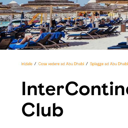
Iniziale
/
Cosa vedere ad Abu Dhabi
/
Spiagge ad Abu Dhabi
InterContin
Club