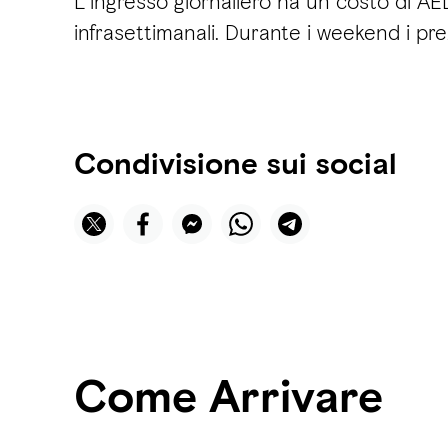
L'ingresso giornaliero ha un costo di A
infrasettimanali. Durante i weekend i p
Condivisione sui social
Come Arrivare