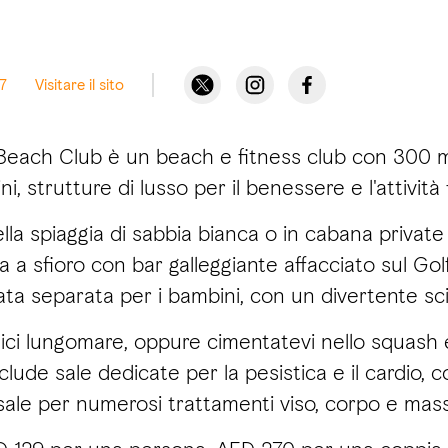
7
Visitare il sito
each Club è un beach e fitness club con 300 met
, strutture di lusso per il benessere e l'attività 
i nella spiaggia di sabbia bianca o in cabana priv
ina a sfioro con bar galleggiante affacciato sul 
a separata per i bambini, con un divertente sci
ici lungomare, oppure cimentatevi nello squash e 
lude sale dedicate per la pesistica e il cardio, con
e sale per numerosi trattamenti viso, corpo e mass