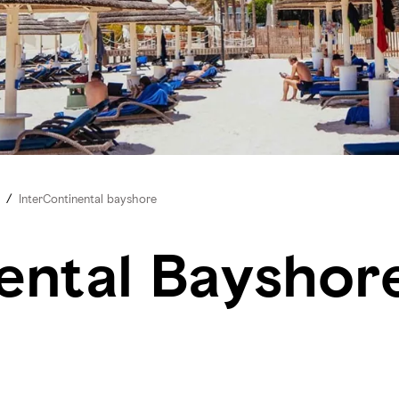
/
InterContinental bayshore
ental Bayshor