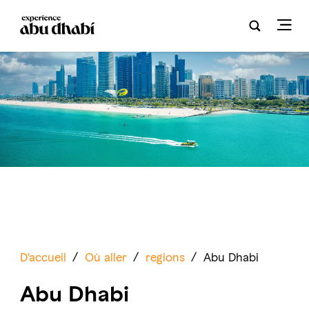
D'accueil
/
Où aller
/
regions
/
Abu Dhabi
Abu Dhabi