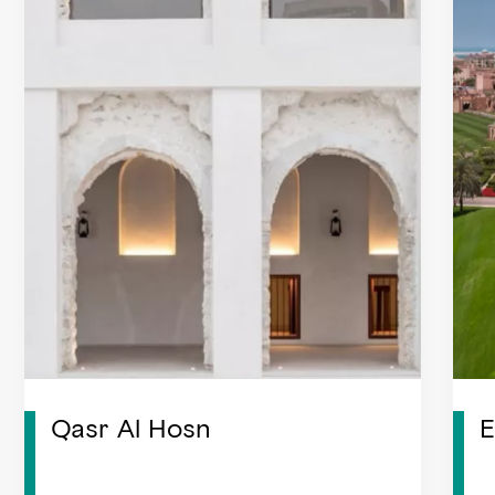
Qasr Al Hosn
E