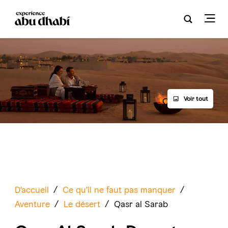
Voir tout
D'accueil
/
Ce qu’il ne faut pas manquer
/
Aventure
/
Le désert
/
Qasr al Sarab