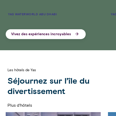
YAS WATERWORLD ABU DHABI
YA
Vivez des expériences incroyables
Les hôtels de Yas
Séjournez sur l’île du
divertissement
Plus d’hôtels