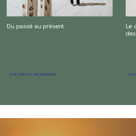
Du passé au présent
Le 
des
CULTURE ET PATRIMOINE
SOL