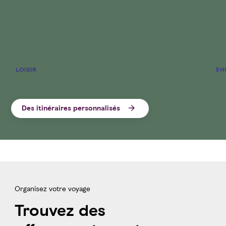
LOISIR
SH
Des itinéraires personnalisés
Organisez votre voyage
Trouvez des