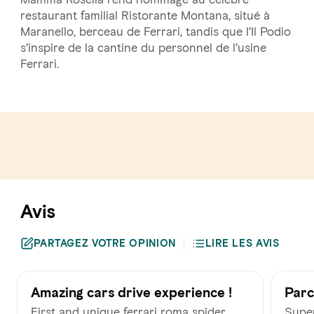
restaurant familial Ristorante Montana, situé à
Maranello, berceau de Ferrari, tandis que l’Il Podio
s’inspire de la cantine du personnel de l’usine
Ferrari.
Avis
PARTAGEZ VOTRE OPINION
LIRE LES AVIS
Amazing cars drive experience !
Parc
First and unique ferrari roma spider
Super