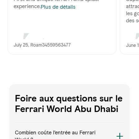
experience.
attra
Plus de détails
les g
des se
July 25, Roam34559563477
June 1
Foire aux questions sur le
Ferrari World Abu Dhabi
Combien coûte l’entrée au Ferrari