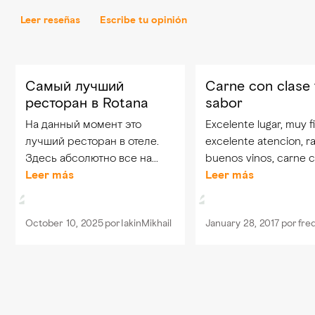
Leer reseñas
Escribe tu opinión
Самый лучший
Carne con clase 
ресторан в Rotana
sabor
На данный момент это
Excelente lugar, muy f
лучший ресторан в отеле.
excelente atencion, r
Здесь абсолютно все на
buenos vinos, carne 
высшем уровне - очень
Leer más
pocas vecesla he com
Leer más
советую и на обед с детьми
caro pero lo vale al 1
и на ужин вдвоем. Ради
ido unas 4 veces y n
October 10, 2025
por
IakinMikhail
January 28, 2017
por
fre
этого ресторана я еще
tenido algun punto par
вернусь в Rotana