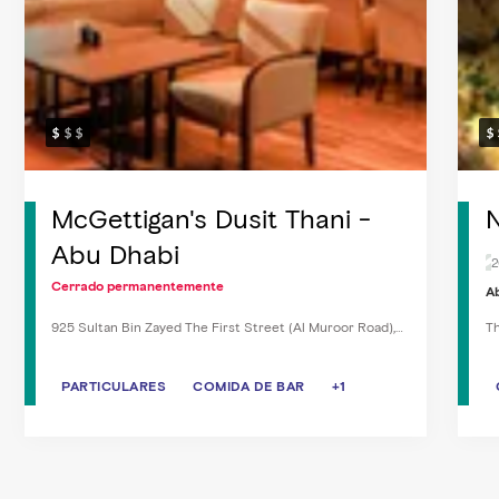
McGettigan's Dusit Thani -
N
Abu Dhabi
2
Cerrado permanentemente
Ab
925 Sultan Bin Zayed The First Street (Al Muroor Road),
Th
Abu Dhabi
PARTICULARES
PARTICULARES
COMIDA DE BAR
COMIDA DE BAR
+1
COMIDA DE BAR