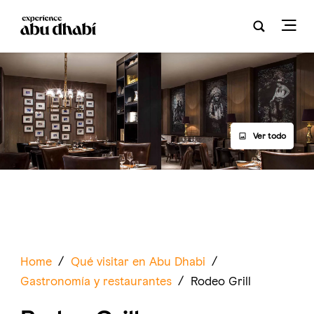
Ver todo
Home
/
Qué visitar en Abu Dhabi
/
Gastronomía y restaurantes
/
Rodeo Grill