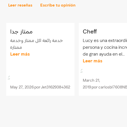
Leer reseñas
Escribe tu opinión
ممتاز جدا
Cheff
خدمة رائعة اكل ممتاز وخدمة
Lucy es una extraordi
ممتازة
persona y cocina incre
Leer más
de gran ayuda en el
restaurante. Y su ama
Leer más
hace el ambiente pla
para comer.
March 21,
May 27, 2026
por
Jet31629384362
2019
por
carlosbI7608N