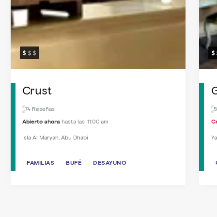
Crust
74 Reseñas
5
Abierto ahora
hasta las 11:00 am
C
Isla Al Maryah, Abu Dhabi
Ya
FAMILIAS
FAMILIAS
BUFÉ
BUFÉ
DESAYUNO
DESAYUNO