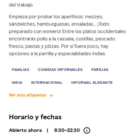
del trabajo.
Empieza por probar los aperitivos: mezzes,
sándwiches, hamburguesas, ensaladas… ¡Todo
preparado con esmero! Entre los platos occidentales
encontrarás pollo a la cazuela, costillas, pescado
fresco, pastas y pizzas. Por si fuera poco, hay
opciones a la parrilla y especialidades indias.
FAMILIAS
COMIDAS INFORMALES
PAREJAS
INDIA
INTERNACIONAL
INFORMAL ELEGANTE
Ver más etiquetas
50-200 AED
Horario y fechas
Abierto ahora
|
6:30–22:30