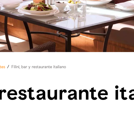
tes
/
Filini, bar y restaurante italiano
y restaurante it