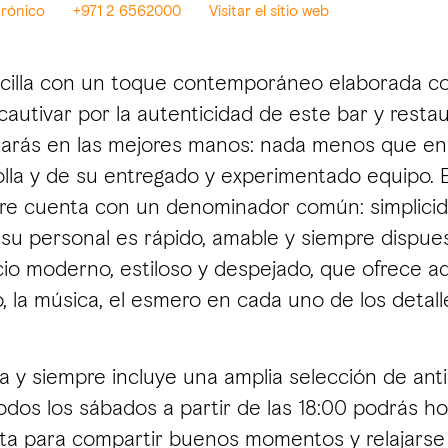
trónico
+971 2 6562000
Visitar el sitio web
encilla con un toque contemporáneo elaborada co
utivar por la autenticidad de este bar y restau
tarás en las mejores manos: nada menos que en l
la y de su entregado y experimentado equipo. El
e cuenta con un denominador común: simplicida
 su personal es rápido, amable y siempre dispues
o moderno, estiloso y despejado, que ofrece ade
cio, la música, el esmero en cada uno de los deta
 siempre incluye una amplia selección de antipas
dos los sábados a partir de las 18:00 podrás honr
fecta para compartir buenos momentos y relajars