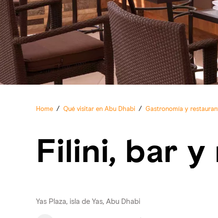
Home
/
Qué visitar en Abu Dhabi
/
Gastronomía y restauran
Filini, bar 
Yas Plaza, isla de Yas, Abu Dhabi