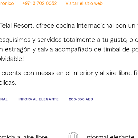
trónico
+971 3 702 0052
Visitar el sitio web
Telal Resort, ofrece cocina internacional con un 
squísimos y servidos totalmente a tu gusto, o del
n estragón y salvia acompañado de timbal de pol
lvidable!
 cuenta con mesas en el interior y al aire libre. 
licas.
ONAL
INFORMAL ELEGANTE
200-350 AED
mida al aire libre
Informal elegante