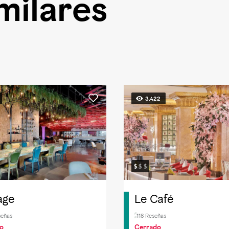
milares
3,422
age
Le Café
señas
118 Reseñas
o
Cerrado