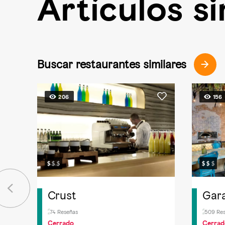
Artículos si
Buscar restaurantes similares
206
156
Crust
Gar
74 Reseñas
509 Re
Cerrado
Cerrad