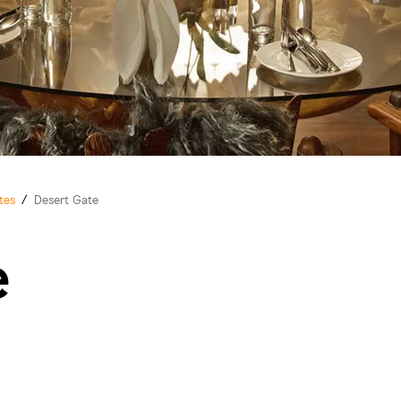
tes
/
Desert Gate
e