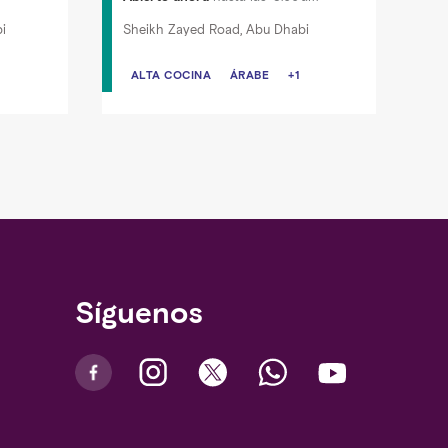
i
Sheikh Zayed Road, Abu Dhabi
FETERÍA
ALTA COCINA
ALTA COCINA
ÁRABE
ÁRABE
BRUNCH
+1
Síguenos