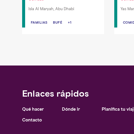
Isla Al Maryah, Abu Dhabi
Yas Mar
FAMILIAS
FAMILIAS
BUFÉ
BUFÉ
DESAYUNO
+1
COMI
COMI
INTE
Enlaces rápidos
Qué hacer
Dónde ir
Planifica tu via
Notice at collection
Contacto