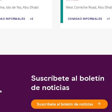
ina, isla de Yas, Abu Dhabi
West Corniche Road, Abu Dhab
DAS INFORMALES
DAS INFORMALES
+2
COMIDAS INFORMALES
COMIDAS INFORMALES
CA
+1
RNACIONAL
DESAYUNO
Suscríbete al boletín
de noticias
je
Suscríbete al boletín de noticias