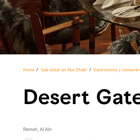
Home
/
Qué visitar en Abu Dhabi
/
Gastronomía y restauran
Desert Gat
Remah, Al Ain