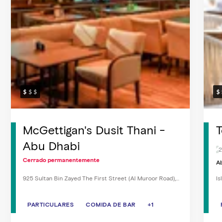
McGettigan's Dusit Thani -
Abu Dhabi
2
Cerrado permanentemente
Ab
925 Sultan Bin Zayed The First Street (Al Muroor Road),
Is
Abu Dhabi
PARTICULARES
PARTICULARES
COMIDA DE BAR
COMIDA DE BAR
+1