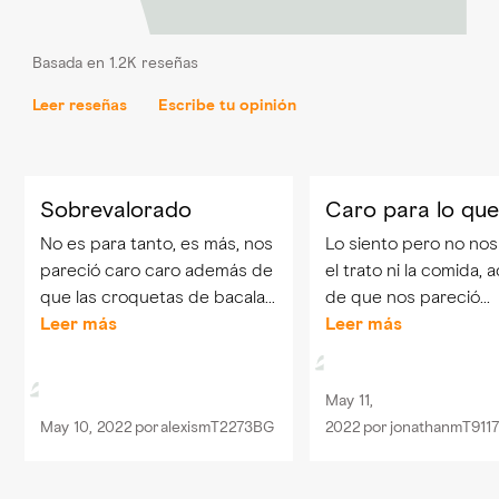
Basada en 1.2K reseñas
Leer reseñas
Escribe tu opinión
Sobrevalorado
Caro para lo que
No es para tanto, es más, nos
Lo siento pero no nos
pareció caro caro además de
el trato ni la comida,
que las croquetas de bacalao
de que nos pareció
estaban faltas de sabor. Muy
Leer más
demasiado caro. Hab
Leer más
bonito el sitio por dentro eso
escuchado que esta
si
bien y mucha gente n
May 11,
recomendó, pero cre
May 10, 2022
por
alexismT2273BG
2022
por
jonathanmT911
se dejaron llevar por...