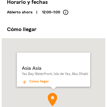
Horario y fechas
Abierto ahora
|
12:00–1:00
Cómo llegar
Name:
Asia
Asia
Address:
Yas
Bay
Waterfront,
Asia Asia
Isla
Yas Bay Waterfront, Isla de Yas, Abu Dhabi
de
Yas,
Cómo llegar
Abu Dhabi