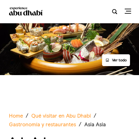
Ver todo
Home
/
Qué visitar en Abu Dhabi
/
Gastronomía y restaurantes
/
Asia Asia