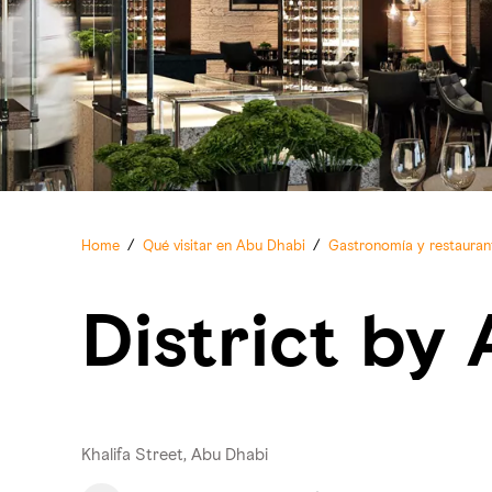
Home
/
Qué visitar en Abu Dhabi
/
Gastronomía y restauran
District by 
Khalifa Street, Abu Dhabi