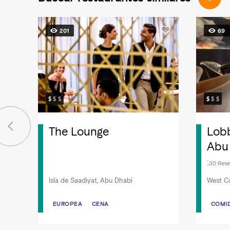
201
69
The Lounge
Lobb
Abu 
Tow
30 Rese
Isla de Saadiyat, Abu Dhabi
West C
EUROPEA
EUROPEA
CENA
CENA
COMI
COMI
COMID