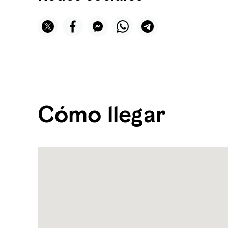
Cómo llegar
Name:
District
by
Amalfi
Address:
Khalifa
Street,