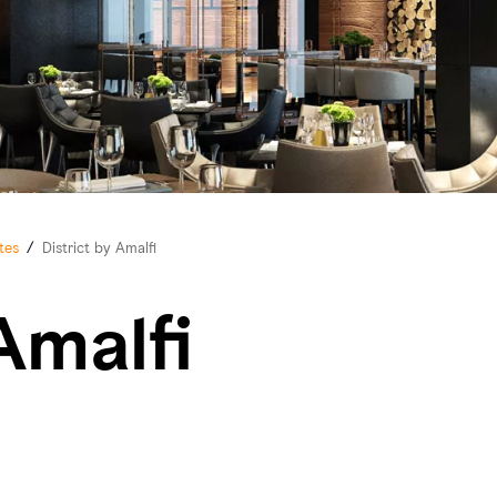
tes
/
District by Amalfi
Amalfi