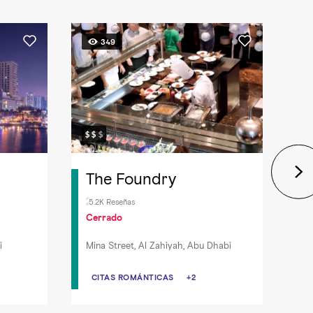
349
The Foundry
5.2K Reseñas
Cerrado
i
Mina Street, Al Zahiyah, Abu Dhabi
CITAS ROMÁNTICAS
CITAS ROMÁNTICAS
+2
O
PESCADO Y MARISCO
DESAYUNO