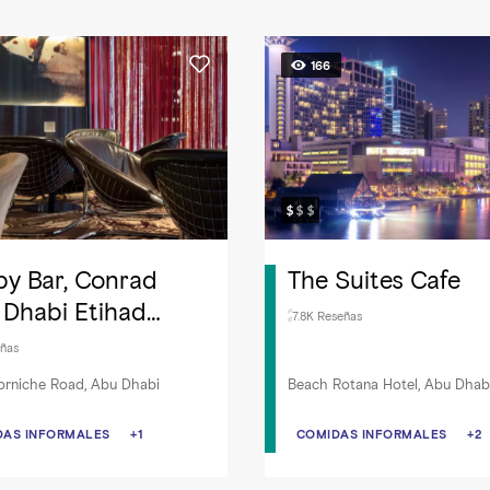
166
y Bar, Conrad
The Suites Cafe
Dhabi Etihad
7.8K Reseñas
ers
ñas
orniche Road, Abu Dhabi
Beach Rotana Hotel, Abu Dhab
DAS INFORMALES
DAS INFORMALES
+1
COMIDAS INFORMALES
COMIDAS INFORMALES
+2
A DE BAR
INTERNACIONAL
DESAYUN