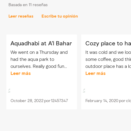
Basada en 11 reseñas
Leer reseñas
Escribe tu opinión
Aquadhabi at A’l Bahar
Cozy place to h
We went on a Thursday and
It was cold and we lo
had the aqua park to
some coffee, good thi
ourselves. Really good fun
outdoor place has a lo
and the nicest lifeguards
Leer más
offer. It is by the beac
Leer más
ever. Helpful, kept an eye on
view of high rise build
us but were not intrusive at
only downside is that
all. Our children loved being
are shops that are...
October 28, 2022
por
12457347
February 14, 2020
por
cl
rowed in...