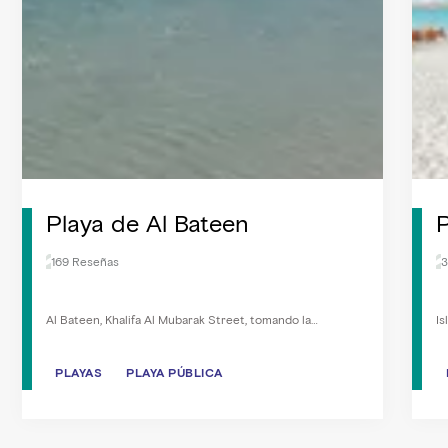
Playa de Al Bateen
P
169 Reseñas
3
Al Bateen, Khalifa Al Mubarak Street, tomando la
Is
Al Khaleej Al Arabi Street.
PLAYAS
PLAYAS
PLAYA PÚBLICA
PLAYA PÚBLICA