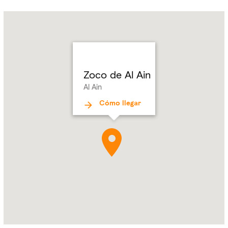
Name:
Zoco
de
Al Ain
Address:
Al Ain
Zoco de Al Ain
Al Ain
Cómo llegar