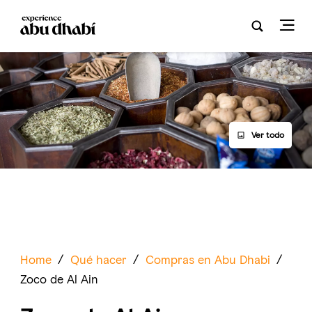
Ver todo
Home
/
Qué hacer
/
Compras en Abu Dhabi
/
Zoco de Al Ain