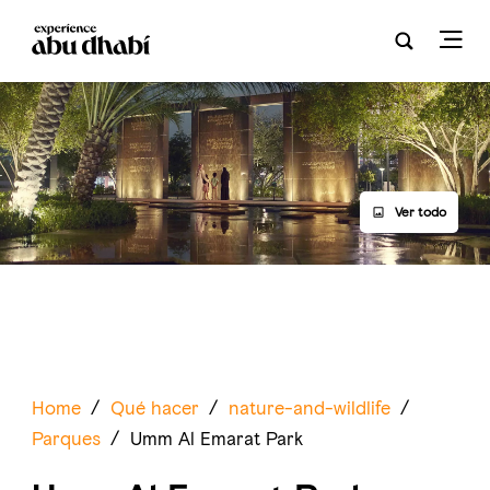
Ver todo
Home
/
Qué hacer
/
nature-and-wildlife
/
Parques
/
Umm Al Emarat Park