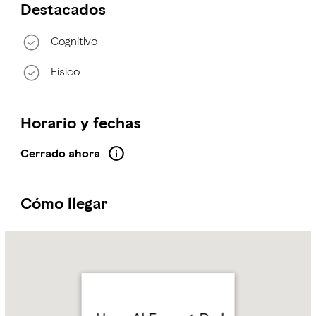
Destacados
Cognitivo
Físico
Horario y fechas
Cerrado ahora
Cómo llegar
Name:
Umm
Al Emarat
Park
Address:
Al Mushrif,
Abu