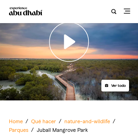
Play
Ver todo
Home
/
Qué hacer
/
nature-and-wildlife
/
Parques
/
Jubail Mangrove Park