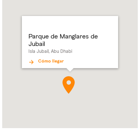
Name:
Parque
de
Manglares
de
Jubail
Parque de Manglares de
Address:
Isla
Jubail
Jubail,
Isla Jubail, Abu Dhabi
Abu
Dhabi
Cómo llegar