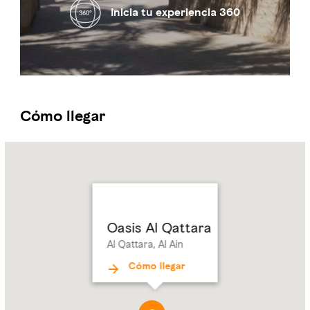
Inicia tu experiencia 360
Cómo llegar
Name:
Oasis
Al Qattara
Address:
Al Qattara,
Al Ain
Oasis Al Qattara
Al Qattara, Al Ain
Cómo llegar