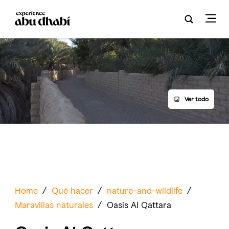
Ver todo
Home
/
Qué hacer
/
nature-and-wildlife
/
Maravillas naturales
/
Oasis Al Qattara