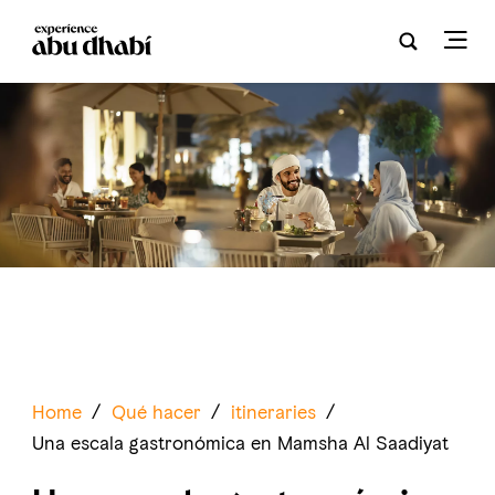
Home
/
Qué hacer
/
itineraries
/
Una escala gastronómica en Mamsha Al Saadiyat