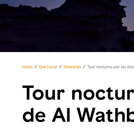
Home
/
Qué hacer
/
itineraries
/
Tour nocturno por las dun
Tour noctur
de Al Wath