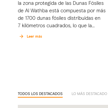
la zona protegida de las Dunas Fósiles
de Al Wathba está compuesta por más
de 1700 dunas fósiles distribuidas en
7 kilómetros cuadrados, lo que la
convierte en una de las mayores
Leer más
concentraciones de dunas fósiles del
emirato.
Los geólogos calculan que las
formaciones fósiles halladas en la zona
protegida tienen más de cuatro
millones de años de antigüedad. Podrás
contemplar las maravillas naturales de
TODOS LOS DESTACADOS
LO MÁS DESTACADO D
la reserva recorriendo los senderos
bien iluminados que se extienden tres