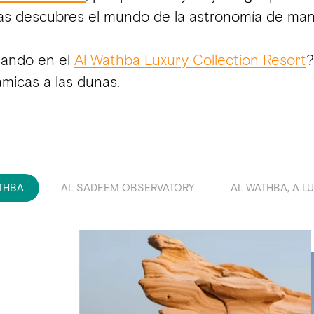
as descubres el mundo de la astronomía de man
nando en el
Al Wathba Luxury Collection Resort
?
ámicas a las dunas.
ATHBA
AL SADEEM OBSERVATORY
AL WATHBA, A L