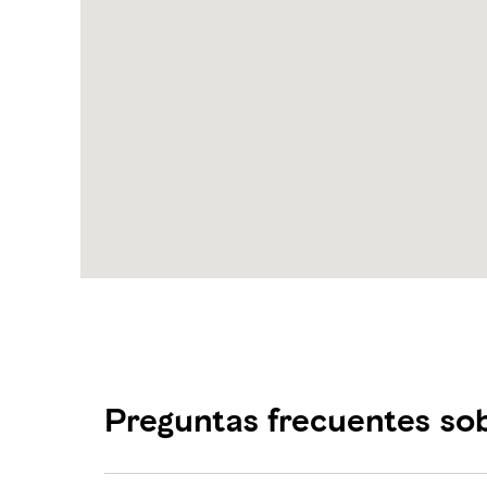
acompañado de bancos y varios
espacios en los que empaparte de la
belleza de este fantástico lugar.
Preguntas frecuentes so