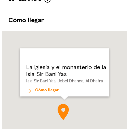
Cómo llegar
Name:
La
iglesia
y
el
monasterio
La iglesia y el monasterio de la
de
isla Sir Bani Yas
la
Isla Sir Bani Yas, Jebel Dhanna, Al Dhafra
isla
Sir
Cómo llegar
Bani
Yas
Address:
Isla
Sir
Bani