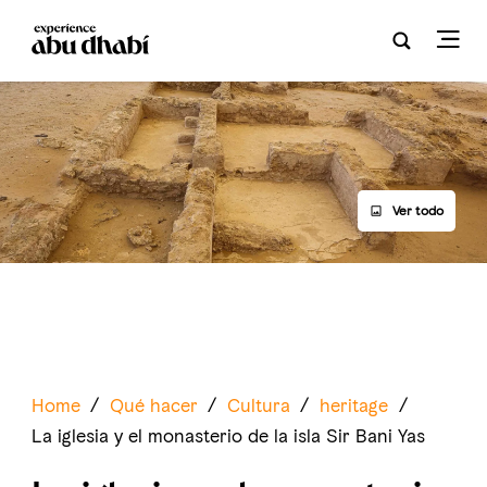
Ver todo
Home
/
Qué hacer
/
Cultura
/
heritage
/
La iglesia y el monasterio de la isla Sir Bani Yas