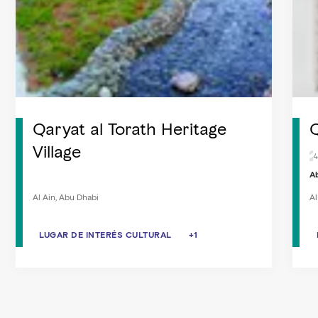
Qaryat al Torath Heritage
Village
4
A
Al Ain, Abu Dhabi
Al
LUGAR DE INTERÉS CULTURAL
LUGAR DE INTERÉS CULTURAL
+1
LUGAR HISTÓRICO