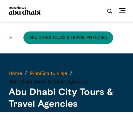
JARSE
ABU DHABI TOURS & TRAVEL AGENCIES
Home
/
Planifica tu viaje
/
Abu Dhabi Tours & Travel Agencies
Abu Dhabi City Tours &
Travel Agencies