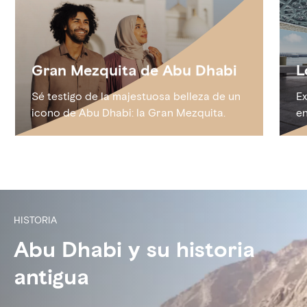
Gran Mezquita de Abu Dhabi
L
Sé testigo de la majestuosa belleza de un
Ex
icono de Abu Dhabi: la Gran Mezquita.
en
HISTORIA
Abu Dhabi y su historia
antigua