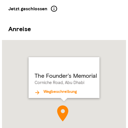
Jetzt geschlossen
Anreise
Name:
The
Founder's
Memorial
Address:
Corniche
Road,
The Founder's Memorial
Abu
Corniche Road, Abu Dhabi
Dhabi
Wegbeschreibung