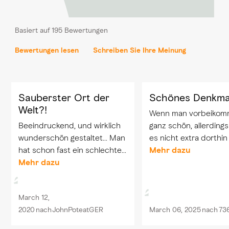
Basiert auf 195 Bewertungen
Bewertungen lesen
Schreiben Sie Ihre Meinung
Sauberster Ort der
Schönes Denkma
Welt?!
Wenn man vorbeikomm
Beeindruckend, und wirklich
ganz schön, allerdings
wunderschön gestaltet... Man
es nicht extra dorthin
hat schon fast ein schlechtes
fahren. Es ist toll gem
Mehr dazu
Gewissen, dort entlang zu
Mehr dazu
aber wir hatten einige
laufen, weil es so extrem
Probleme das Gesich
sauber und glänzend ist!
erkennen.
March 12,
Must See in Abu Dhabi
2020
nach
JohnPoteatGER
March 06, 2025
nach
73