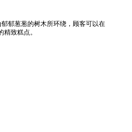
园，为郁郁葱葱的树木所环绕，顾客可以在
的精致糕点。