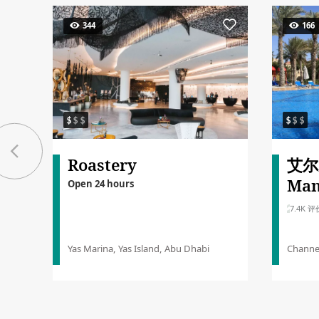
344
166
Roastery
艾尔
Man
Open 24 hours
7.4K 评
Yas Marina, Yas Island, Abu Dhabi
Channel