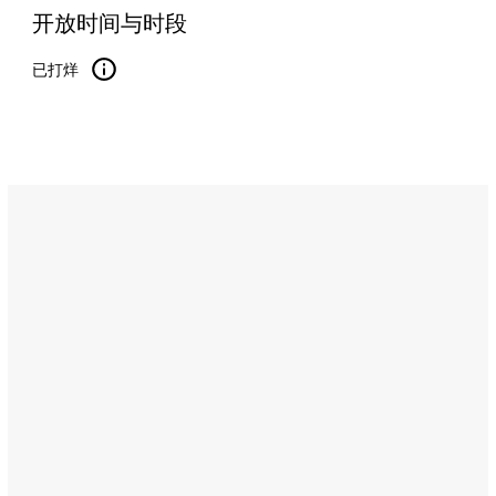
开放时间与时段
已打烊
Name:
都
会
厨
房
Address:
Sultan
Bin
Zayed
The
First
Street,
Abu
Dhabi