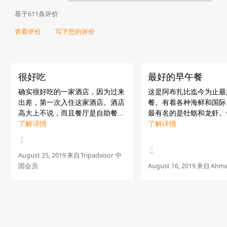
基于611条评价
查看评价
写下您的评价
很好吃
最好的早午餐
确实很好吃的一家酒店，因为过来
这是阿布扎比迄今为止最
出差，第一次入住这家酒店。酒店
餐。有着各种海鲜和国际
高大上不说，而且餐厅是自助餐，
最有名的是牡蛎和龙虾。
有各种菜品，我最喜欢的就是甜点
了解详情
务是最好的。找Ibrahi
了解详情
了。其中Ada is very warm
善，把我们服务得很周到
hearted and help me a lot!
佑他。感谢Dusit Than
“Urban Kitchen”为我们..
August 25, 2019
来自
Tripadvisor 中
国会员
August 16, 2019
来自
Ahme