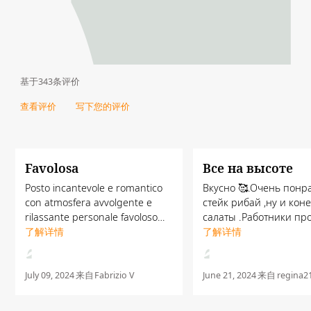
基于343条评价
查看评价
写下您的评价
Favolosa
Все на высоте
Posto incantevole e romantico
Вкусно 🥰.Очень понр
con atmosfera avvolgente e
стейк рибай ,ну и кон
rilassante personale favoloso
салаты .Работники пр
sopratutto Irfan e la ragazza
了解详情
молодцы ,открывают 
了解详情
che sta alla reception e la capa
,интересуются все ли
che sono molto cordiali
,не хотим ли мы ещё ч
lo.consiglio a tutti cibo ...
.Шев тоже выходил ,и 
July 09, 2024
来自
Fabrizio V
June 21, 2024
来自
regina2
.Нас обслужи...