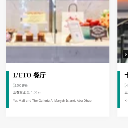
L'ETO 餐厅
2.5K 评价
4
正在营业
至 1:00 am
正
Yas Mall and The Galleria Al Maryah Island, Abu Dhabi
Kh