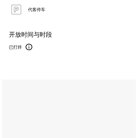
代客停车
开放时间与时段
已打烊
Name:
海
龟
湾
酒
吧
与
烧
烤