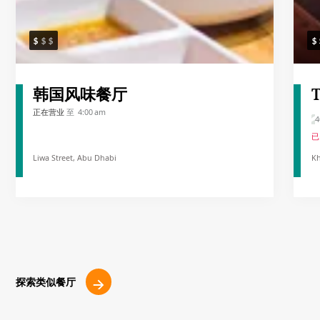
韩国风味餐厅
T
正在营业
至 4:00 am
4
已
Liwa Street, Abu Dhabi
Kh
探索类似餐厅