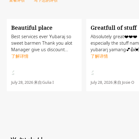
查看评价
写下您的评价
Beautiful place
Greatfull of stuff
Best services ever Yubaraj so
Absolutely great❤️❤️❤️
sweet barmen Thank you alot
especially the stuff na
Manager give us discount
yubararj yamang💕👍
There one more bar man Kayle
了解详情
kayle👌💖
了解详情
His pretty beautiful
July 28, 2026
来自
Gulia I
July 28, 2026
来自
Josie O