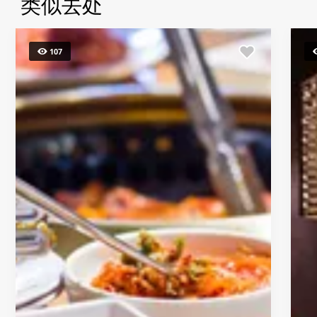
类似去处
107