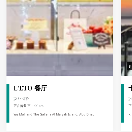
L'ETO 餐厅
2.5K 评价
4
正在营业
至 1:00 am
正
Yas Mall and The Galleria Al Maryah Island, Abu Dhabi
Kh