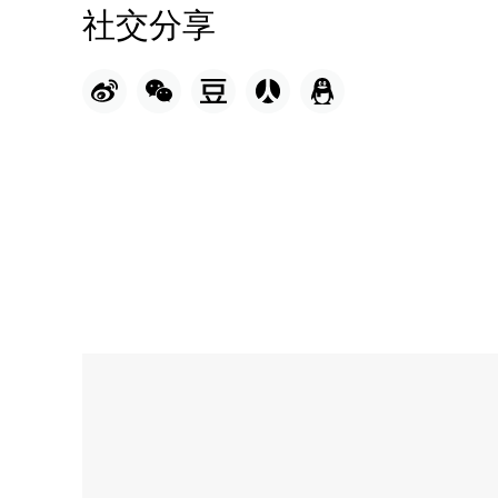
社交分享
Name:
The
Foundry
餐
厅
Address:
Mina