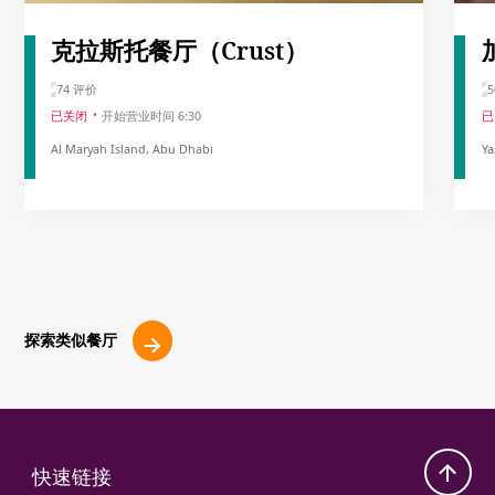
克拉斯托餐厅（Crust）
74 评价
5
已关闭
开始营业时间 6:30
已
Al Maryah Island, Abu Dhabi
Ya
探索类似餐厅
快速链接