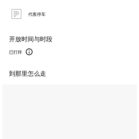
代客停车
开放时间与时段
已打烊
到那里怎么走
Name:
Sundowner
池
畔
酒
吧
Address:
Yas
Plaza,
Yas