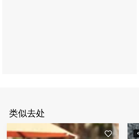
House
Rooftop）
Address:
Saadiyat
Island,
Abu
Dhabi
类似去处