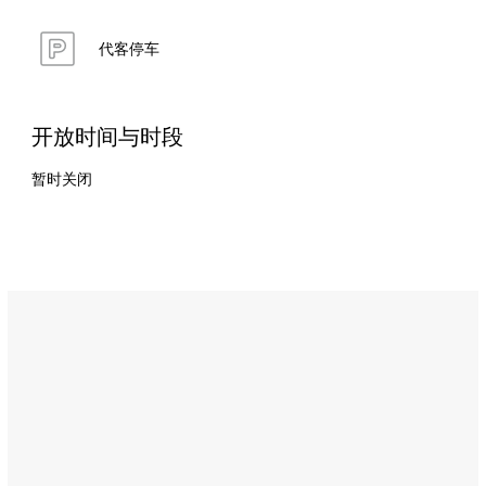
代客停车
开放时间与时段
暂时关闭
Name:
海
滩
小
屋
屋
顶
吧
（Beach