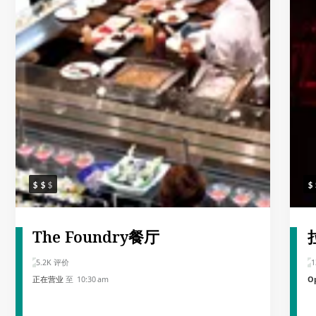
The Foundry餐厅
5.2K 评价
1
正在营业
至 10:30 am
Op