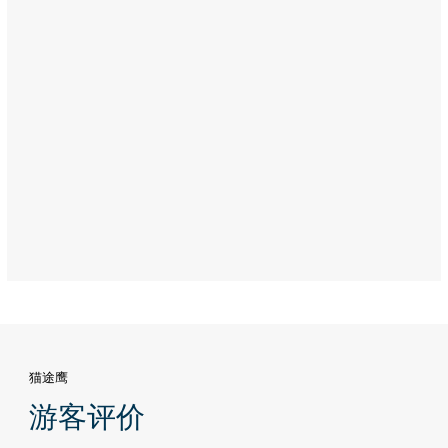
厅
（Rangoli
Indian
Restaurant）
Address:
Yas
Plaza,
Yas
Island,
Abu
Dhabi
猫途鹰
游客评价