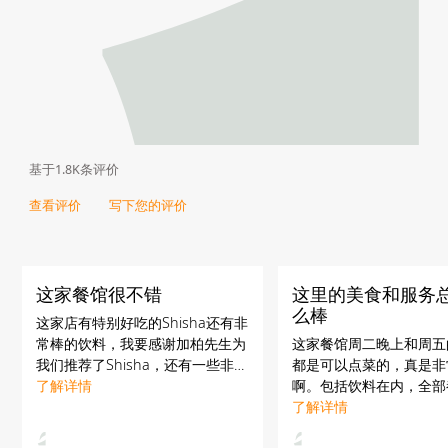
基于1.8K条评价
查看评价
写下您的评价
这家餐馆很不错
这里的美食和服务
么棒
这家店有特别好吃的Shisha还有非
常棒的饮料，我要感谢加柏先生为
这家餐馆周二晚上和周五
我们推荐了Shisha，还有一些非常
都是可以点菜的，真是非
棒的饮料。如果你不知道要吃什么
了解详情
啊。包括饮料在内，全部
东西的话，你要信任加伯先生，他
品牌，而且补充得也很快
了解详情
给你推荐的一定不会错的。
质量超赞，服务也棒极了--