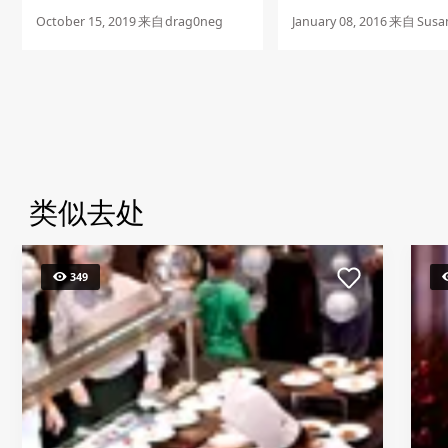
很迅速，而且都是面带笑
过这里三四十次了，说实..
October 15, 2019
来自
drag0neg
January 08, 2016
来自
Susa
类似去处
349