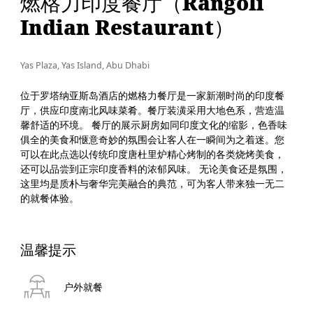
燃格力印度餐厅（Rangoli
Indian Restaurant）
Yas Plaza, Yas Island, Abu Dhabi
位于罗塔纳亚斯岛酒店的燃格力餐厅是一家新潮时尚的印度餐
厅，供应印度南北风味菜肴。餐厅装潢采用大地色系，营造温
馨舒适的环境。 餐厅的展示厨房如同印度文化的缩影，色香味
俱全的美食和惬意奇妙的氛围会让客人在一瞬间为之着迷。您
可以在此点选以传统印度唐杜里炉精心烤制的各类烧烤美食，
还可以品尝到正宗印度香料的浓郁风味。 无论美食还是氛围，
这里均是质朴与奢华完美融合的典范，可为客人带来独一无二
的就餐体验。
温馨提示
户外就餐