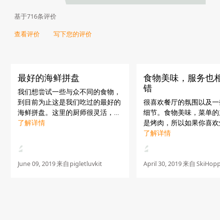
基于716条评价
查看评价
写下您的评价
最好的海鲜拼盘
食物美味，服务也
错
我们想尝试一些与众不同的食物，
到目前为止这是我们吃过的最好的
很喜欢餐厅的氛围以及一
海鲜拼盘。这里的厨师很灵活，亚
细节。食物美味，菜单的
历克西斯这个厨师很有耐心，乐于
了解详情
是烤肉，所以如果你喜欢
助人。她向我们解释了菜单，这里
类的食物，那这里会是好
了解详情
的食物非常美味。如果我们在阿布
们还提供很多阿拉伯面包
扎比，我们一定会再次...
你品尝。乐意推荐这里。
June 09, 2019
来自
pigletluvkit
April 30, 2019
来自
SkiHopp