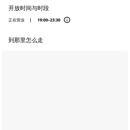
开放时间与时段
正在营业
|
19:00–23:30
到那里怎么走
Name:
黎
贝
鲁
特
餐
厅
（Li
Beirut）
Address:
West
Corniche
Road,
Abu