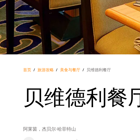
首页
/
旅游攻略
/
美食与餐厅
/
贝维德利餐厅
贝维德利餐
阿莱茵，杰贝尔·哈菲特山