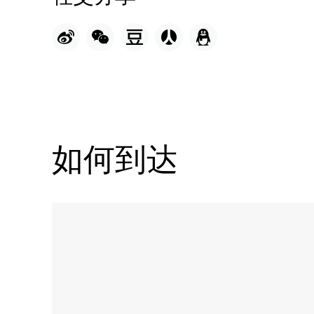
如何到达
Name:
贝
维
德
利
餐