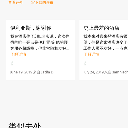
查看评价
写下您的评价
伊利亚斯，谢谢你
史上最差的酒店
我在酒店住了3晚,老实说，这次住
我本来对喜来登酒店有很
宿的唯一亮点是伊利亚斯-他的顾
望，但是这家酒店改变了
客服务超级棒，他非常随和友好，
工作人员不友好，一点也
他值得更好的，其他员工需要提高
了解详情
人。-我们要求在房间里
了解详情
他们的客户服务水平。
是接线员告诉我制冰机坏
在附近提供baqala。-
我要求买5杯，但他们拒绝给
June 19, 2019
来自
Latifa D
July 24, 2019
来自
samhiech
类似去处