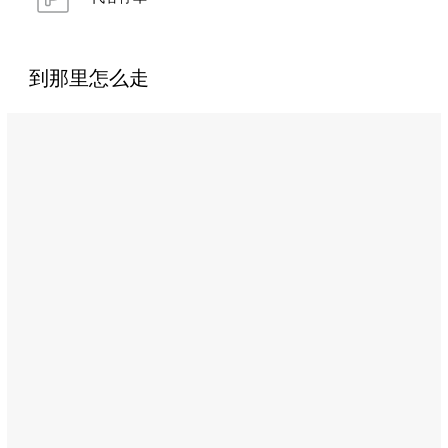
到那里怎么走
Name:
拉
弗
然
达
餐
厅
（La
Veranda
Restaurant）
Address:
Zayed
the
1st
Street,
Abu
Dhabi