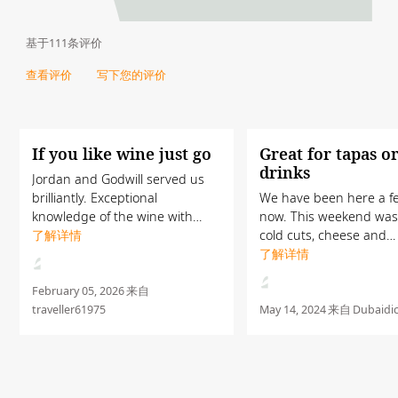
基于111条评价
查看评价
写下您的评价
If you like wine just go
Great for tapas o
drinks
Jordan and Godwill served us
brilliantly. Exceptional
We have been here a f
knowledge of the wine with
now. This weekend was
cheese, olives and snacks.
了解详情
cold cuts, cheese and
Hidden Cigar bar which I will try
bruschetta, but it is al
了解详情
again another night.
spot for a nightcap. Friendly
Comfortable seating and a
and knowledgeable staf
February 05, 2026
来自
lovely am...
food and wine; Small in.
traveller61975
May 14, 2024
来自
Dubaidic