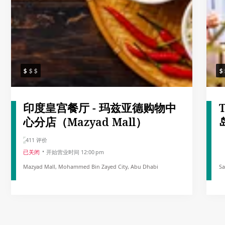
印度皇宫餐厅 - 玛兹亚德购物中
心分店（Mazyad Mall）
411 评价
已关闭
开始营业时间 12:00 pm
Mazyad Mall, Mohammed Bin Zayed City, Abu Dhabi
Sa