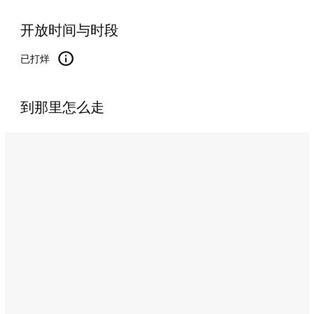
开放时间与时段
已打烊
到那里怎么走
Name:
拉
卡
瓦
餐
厅
（La
Cava）
Address:
Al
Maryah
Island,
Abu