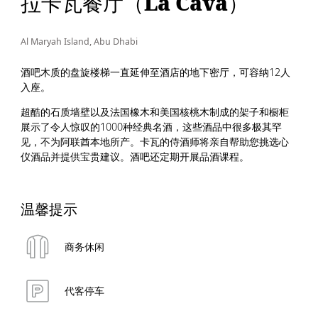
拉卡瓦餐厅（La Cava）
Al Maryah Island, Abu Dhabi
酒吧木质的盘旋楼梯一直延伸至酒店的地下密厅，可容纳12人
入座。
超酷的石质墙壁以及法国橡木和美国核桃木制成的架子和橱柜
展示了令人惊叹的1000种经典名酒，这些酒品中很多极其罕
见，不为阿联酋本地所产。卡瓦的侍酒师将亲自帮助您挑选心
仪酒品并提供宝贵建议。酒吧还定期开展品酒课程。
温馨提示
商务休闲
代客停车