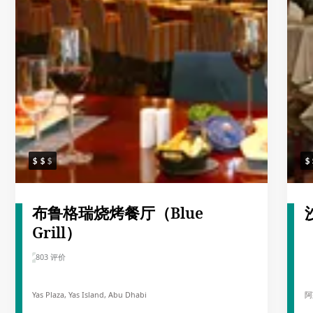
布鲁格瑞烧烤餐厅（Blue
Grill）
803 评价
Yas Plaza, Yas Island, Abu Dhabi
阿