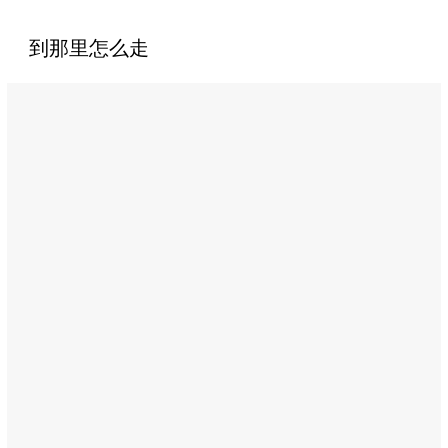
到那里怎么走
Name:
荷
利
兹
恩
餐
厅
Address:
Zayed
the
1st
Street,
Abu
Dhabi