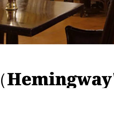
）
emingway