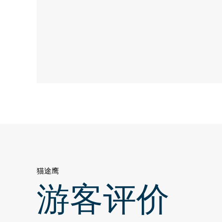
猫途鹰
游客评价