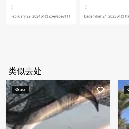
empfangen. Besonders
Einfach nur Empfehlen
hervorheben möchte ich
hierbei das Engagem...
February 29, 2024
来自
Zoeyzoey111
December 24, 2023
来自
Pa
类似去处
344