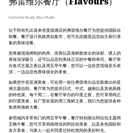
弗雷维尔餐厅（Flavours）
Corniche Road, Abu Dhabi
位于阿布扎比喜来登度假酒店的弗雷维尔餐厅为您提供国际自
助餐。餐厅设计风格类似集市，您可在此随意品尝由主厨们准
备的美味佳肴。
您将被现场烤制的肉类、排骨以及海鲜散发出的浓郁、诱人的
香味深深吸引，还可以品尝到美味正宗的中餐和寿司。餐厅举
办各式主题之夜以及周五早午餐，您可以一边欣赏现场音乐表
演，一边品尝色香味俱全的美食。
如果您中意亚洲美食，可在周一前往弗雷维尔品尝新推出的亚
洲主题自助。餐厅将为您提供日式、中式、越南以及其他风格
的特色菜。每个周二，在餐厅举办的印度之夜，您可享用纯正
的印度美食。在广受欢迎的周三海鲜之夜，我们为您提供各种
鱼类和海鲜大餐。
参照城内非常热门的周五早午餐，餐厅特别推出阿拉伯主题周
五晚午餐，您可尽享风味绝佳的阿拉伯美食，以及各色国际和
东方美食，与家人一起共同度过轻松悠闲的美好时光。