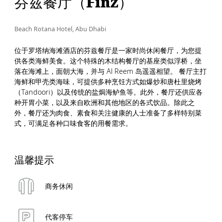
芬兹餐厅（Finz）
Beach Rotana Hotel, Abu Dhabi
位于罗塔纳海滩酒店的芬兹餐厅是一家时尚休闲餐厅，为您提
供各类海鲜美食。这个特殊的木结构餐厅的基座类似浮桥，坐
落在海滩上，面朝大海，并与 Al Reem 岛遥遥相望。 餐厅主打
海鲜和甲壳类海味，可提供多种烹饪方式如爆炒和唐杜里烧烤
（Tandoori）以及传统的盐焗海鲈鱼等。此外，餐厅还供应各
种开胃小菜，以及来自欧洲和其他地区的各式饮品。除此之
外，餐厅还为肉食、素食和关注健康的人士准备了多样特别菜
式，可满足各种口味食客的用餐需求。
温馨提示
商务休闲
代客停车