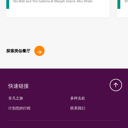
Yas Mall and The Galleria Al Maryah Island, Abu Dhabi
Kh
探索类似餐厅
快速链接
非凡之旅
多样去处
计划您的行程
联系我们