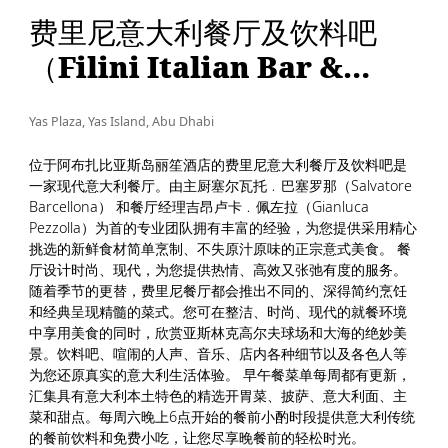
费里尼意大利餐厅及饮料吧
（Filini Italian Bar &
Restaurant）
Yas Plaza, Yas Island, Abu Dhabi
位于阿布扎比亚斯岛丽笙酒店的费里尼意大利餐厅及饮料吧是
一家现代意大利餐厅。由主厨塞尔瓦托﹒巴塞罗那（Salvatore
Barcellona） 和餐厅经理吉昂卢卡﹒佩左拉（Gianluca
Pezzolla）为首的专业团队拥有丰富的经验，为您提供采用精心
挑选的新鲜食材简单烹制、不失原汁原味的正宗意式美食。 餐
厅设计时尚、现代，为您提供热情、高效又张弛有度的服务。
随着季节的更替，费里尼餐厅都会推出不同的、深得简约烹饪
和经典呈现精髓的菜式。您可在整洁、时尚、现代的就餐环境
中享用美食的同时，欣赏亚斯林克高尔夫球场和大海的绝妙美
景。饮料吧、喧闹的人声、音乐、店内各种细节以及各色人等
为您还原真实的意大利生活体验。 早午餐菜单每周都有更新，
汇集具有意大利本土特色的精选开胃菜、披萨、意大利面、主
菜和甜点。每周六晚上6点开始的餐前小酌时段提供意大利传统
的餐前饮料和免费小吃，让您尽享晚餐前的轻松时光。