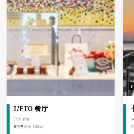
L'ETO 餐厅
2.5K 评价
4
正在营业
至 1:00 am
正