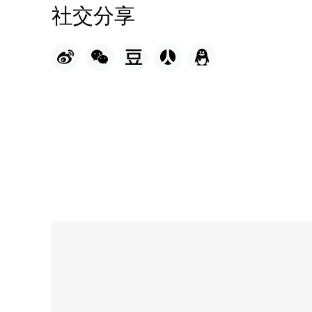
社交分享
Name:
巴
黎
牛
排