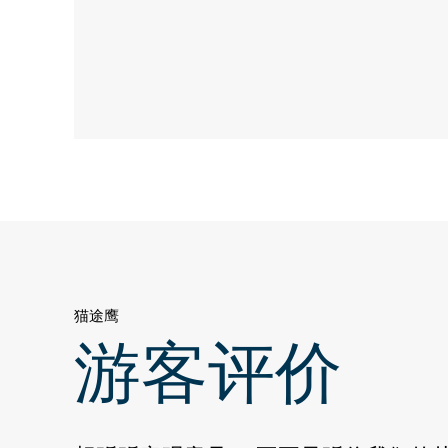
猫途鹰
游客评价